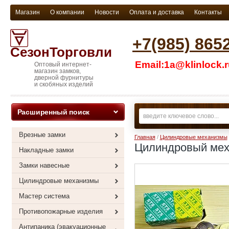
Магазин
О компании
Новости
Оплата и доставка
Контакты
+7(985) 865
СезонТорговли
Email:1a@klinlock.
Оптовый интернет-
магазин замков,
дверной фурнитуры
и скобяных изделий
Расширенный поиск
Врезные замки
Главная
/
Цилиндровые механизмы
Цилиндровый меха
Накладные замки
Замки навесные
Цилиндровые механизмы
Мастер система
Противопожарные изделия
Антипаника (эвакуационные