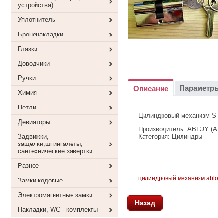
устройства)
Уплотнитель
Броненакладки
Глазки
Доводчики
Ручки
Параметр
Описание
Химия
Петли
Цилиндровый механизм STS
Девиаторы
Производитель: ABLOY (
Задвижки,
Категория: Цилиндры
защелки,шпингалеты,
сантехнические завертки
Разное
цилиндровый механизм ablo
Замки кодовые
Электромагнитные замки
Назад
Накладки, WC - комплекты