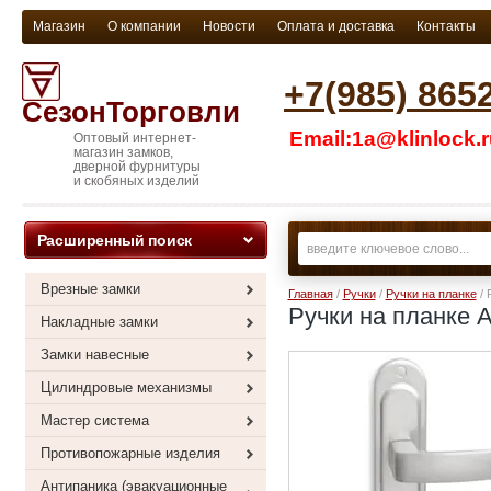
Магазин
О компании
Новости
Оплата и доставка
Контакты
+7(985) 865
СезонТорговли
Email:1a@klinlock.
Оптовый интернет-
магазин замков,
дверной фурнитуры
и скобяных изделий
Расширенный поиск
Врезные замки
Главная
/
Ручки
/
Ручки на планке
/ 
Ручки на планке 
Накладные замки
Замки навесные
Цилиндровые механизмы
Мастер система
Противопожарные изделия
Антипаника (эвакуационные